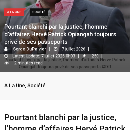
A LA UNE
SOCIÉTÉ
Pourtant blanchi par la justice, l’homme
d’affaires Hervé Patrick Opiangah toujours
privé de ses passeports
Serge DuPalvier
7 juillet 2026
Latest Update: 7 juillet 2026 0h03
250
Pourtant blanchi par la justice, l’homme d’affaires Hervé Patrick
2 minutes read
Opiangah toujours privé de ses passeports ©D.R
A La Une
,
Société
Pourtant blanchi par la justice,
l’homme d’affaires Hervé Patrick