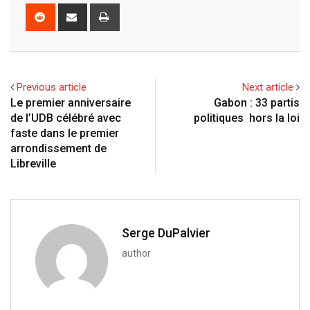
o
n
a
u
m
n
R
S
P
g
k
t
m
b
t
e
h
r
l
e
s
b
l
e
d
a
i
e
d
a
l
r
r
d
r
n
+
I
p
e
e
i
e
t
Previous article
Next article
n
p
U
s
t
v
Le premier anniversaire
Gabon : 33 partis
p
t
i
de l’UDB célébré avec
politiques hors la loi
o
a
faste dans le premier
n
E
arrondissement de
m
Libreville
a
i
l
Serge DuPalvier
author