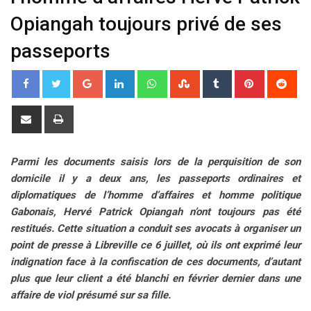
Opiangah toujours privé de ses
passeports
G
L
W
S
T
P
R
o
i
h
t
u
i
e
o
n
a
u
m
n
d
S
P
g
k
t
m
b
t
d
h
r
l
e
s
b
l
e
i
a
i
Parmi les documents saisis lors de la perquisition de son
e
d
a
l
r
r
t
r
n
domicile il y a deux ans, les passeports ordinaires et
+
I
p
e
e
e
t
diplomatiques de l’homme d’affaires et homme politique
n
p
U
s
v
Gabonais, Hervé Patrick Opiangah n’ont toujours pas été
p
t
i
restitués. Cette situation a conduit ses avocats à organiser un
o
a
point de presse à Libreville ce 6 juillet, où ils ont exprimé leur
n
E
indignation face à la confiscation de ces documents, d’autant
m
plus que leur client a été blanchi en février dernier dans une
a
affaire de viol présumé sur sa fille.
i