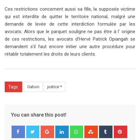
Ces restrictions concernent aussi sa fille, la supposée victime
qui est interdite de quitter le territoire national, malgré une
demande de levée de cette interdiction formulée par les
avocats. Alors que le parquet souligne ne pas être à l’ origine
de ces restrictions, les avocats d’Hervé Patrick Opiangah se
demandent s’il faut encore initier une autre procédure pour
rétablir totalement les droits de leurs clients.
Tags:
Gabon
justice *
You can share this post!
G
L
W
S
T
P
o
i
h
t
u
i