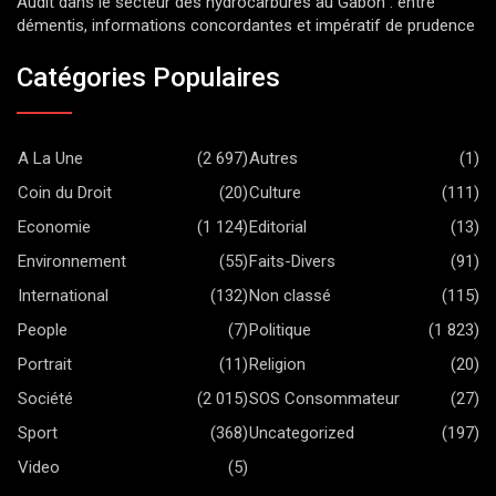
Audit dans le secteur des hydrocarbures au Gabon : entre
démentis, informations concordantes et impératif de prudence
Catégories Populaires
A La Une
(2 697)
Autres
(1)
Coin du Droit
(20)
Culture
(111)
Economie
(1 124)
Editorial
(13)
Environnement
(55)
Faits-Divers
(91)
International
(132)
Non classé
(115)
People
(7)
Politique
(1 823)
Portrait
(11)
Religion
(20)
Société
(2 015)
SOS Consommateur
(27)
Sport
(368)
Uncategorized
(197)
Video
(5)