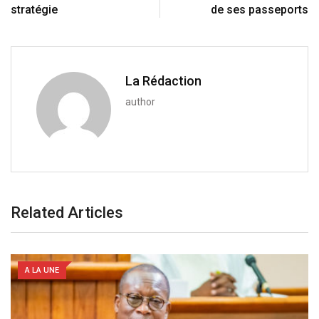
m
stratégie
de ses passeports
a
i
l
La Rédaction
author
Related Articles
A LA UNE