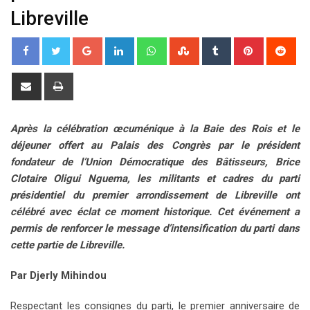
Libreville
G
L
W
S
T
P
R
o
i
h
t
u
i
e
o
n
a
u
m
n
d
S
P
g
k
t
m
b
t
d
h
r
l
e
s
b
l
e
i
a
i
Après la célébration œcuménique à la Baie des Rois et le
e
d
a
l
r
r
t
r
n
déjeuner offert au Palais des Congrès par le président
+
I
p
e
e
e
t
fondateur de l’Union Démocratique des Bâtisseurs, Brice
n
p
U
s
v
Clotaire Oligui Nguema, les militants et cadres du parti
p
t
i
présidentiel du premier arrondissement de Libreville ont
o
a
célébré avec éclat ce moment historique. Cet événement a
n
E
permis de renforcer le message d’intensification du parti dans
m
cette partie de Libreville.
a
i
Par Djerly Mihindou
l
Respectant les consignes du parti, le premier anniversaire de