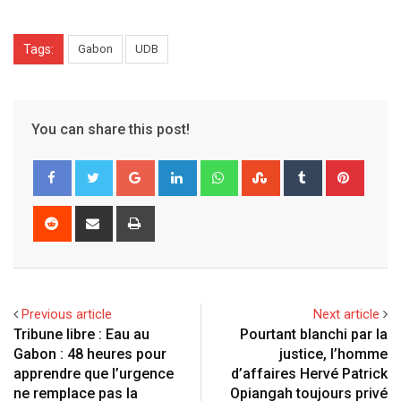
Tags:
Gabon
UDB
You can share this post!
G
L
W
S
T
P
o
i
h
t
u
i
o
n
a
u
m
n
R
S
P
g
k
t
m
b
t
e
h
r
l
e
s
b
l
e
d
a
i
e
d
a
l
r
r
d
r
n
+
I
p
e
e
i
e
t
Previous article
Next article
n
p
U
s
t
v
Tribune libre : Eau au
Pourtant blanchi par la
p
t
i
Gabon : 48 heures pour
justice, l’homme
o
a
apprendre que l’urgence
d’affaires Hervé Patrick
n
E
ne remplace pas la
Opiangah toujours privé