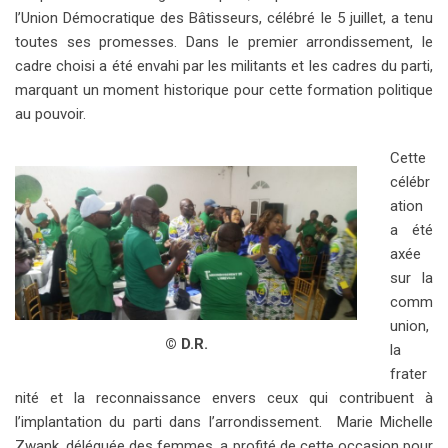
l’Union Démocratique des Bâtisseurs, célébré le 5 juillet, a tenu
toutes ses promesses. Dans le premier arrondissement, le
cadre choisi a été envahi par les militants et les cadres du parti,
marquant un moment historique pour cette formation politique
au pouvoir.
Cette
célébr
ation
a été
axée
sur la
comm
union,
© D.R.
la
frater
nité et la reconnaissance envers ceux qui contribuent à
l’implantation du parti dans l’arrondissement. Marie Michelle
Zwank, déléguée des femmes, a profité de cette occasion pour