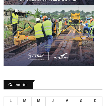
Calendrier
L
M
M
J
V
S
D