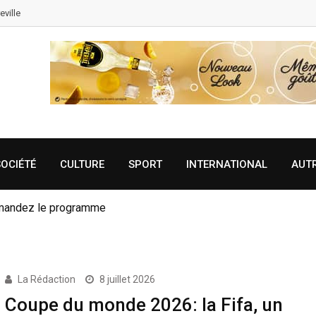
eville
SOCIÉTÉ
CULTURE
SPORT
INTERNATIONAL
AUT
Nguema et Alassane Ouattara ont réaffirmé leur volonté commune
La Rédaction
8 juillet 2026
Coupe du monde 2026: la Fifa, un