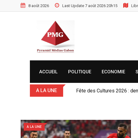
S
8 août 2026
Last Update 7 août 2026 20h15
Libr
k
i
p
t
o
c
o
n
t
ACCUEIL
POLITIQUE
ECONOMIE
e
n
A LA UNE
Gabon-Côte d’Ivoire: Oligui 
t
A LA UNE