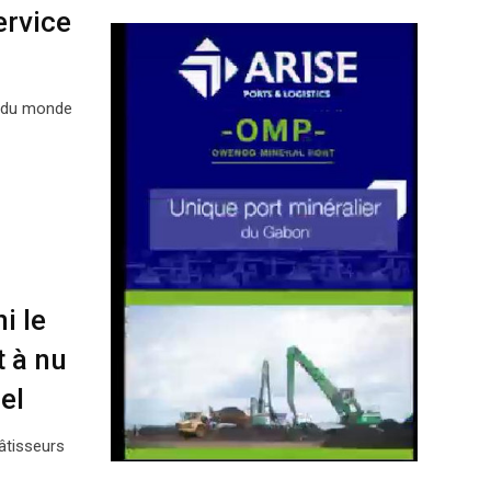
ervice
e du monde
i le
 à nu
el
âtisseurs