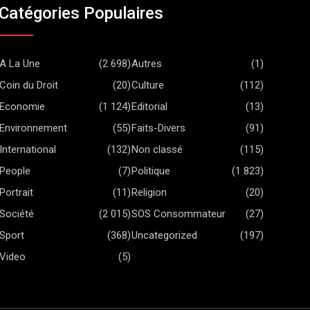
Catégories Populaires
A La Une
(2 698)
Autres
(1)
Coin du Droit
(20)
Culture
(112)
Economie
(1 124)
Editorial
(13)
Environnement
(55)
Faits-Divers
(91)
International
(132)
Non classé
(115)
People
(7)
Politique
(1 823)
Portrait
(11)
Religion
(20)
Société
(2 015)
SOS Consommateur
(27)
Sport
(368)
Uncategorized
(197)
Video
(5)