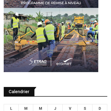
Calendrier
L
M
M
J
V
S
D