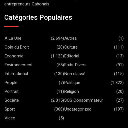
entrepreneurs Gabonais
Catégories Populaires
A La Une
(2 694)
Autres
(1)
Coin du Droit
(20)
Culture
(111)
Economie
(1 123)
Editorial
(13)
Environnement
(55)
Faits-Divers
(91)
International
(130)
Non classé
(115)
People
(7)
Politique
(1 822)
Portrait
(11)
Religion
(20)
Société
(2 015)
SOS Consommateur
(27)
Sport
(368)
Uncategorized
(197)
Video
(5)