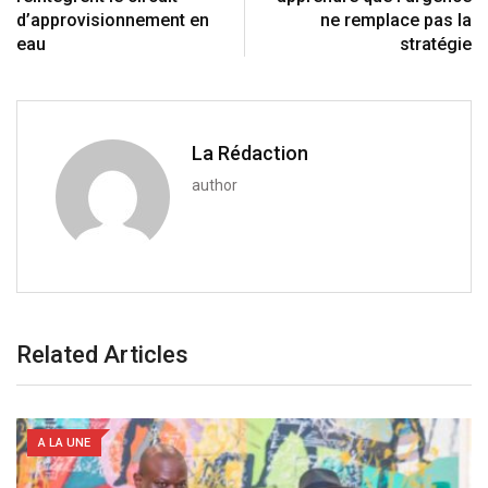
n
E
d’approvisionnement en
ne remplace pas la
m
eau
stratégie
a
i
l
La Rédaction
author
Related Articles
A LA UNE