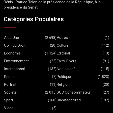
Bénin : Patrice Talon de la présidence de la République, à la
présidence du Sénat
Catégories Populaires
A La Une
(2 698)
Autres
(1)
Coin du Droit
(20)
Culture
(112)
Economie
(1 124)
Editorial
(13)
Environnement
(55)
Faits-Divers
(91)
International
(132)
Non classé
(115)
People
(7)
Politique
(1 823)
Portrait
(11)
Religion
(20)
Société
(2 015)
SOS Consommateur
(27)
Sport
(368)
Uncategorized
(197)
Video
(5)