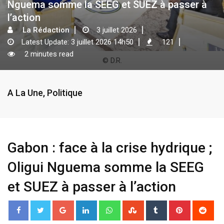
Nguema somme la SEEG et SUEZ à passer à
l’action
La Rédaction
3 juillet 2026
Latest Update: 3 juillet 2026 14h50
121
2 minutes read
© D.R.
A La Une
,
Politique
Gabon : face à la crise hydrique ;
Oligui Nguema somme la SEEG
et SUEZ à passer à l’action
G
L
W
S
T
P
R
o
i
h
t
u
i
e