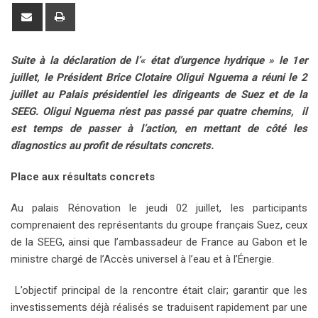
o
n
a
u
m
n
d
S
P
g
k
t
m
b
t
d
h
r
l
e
s
b
l
e
i
a
i
Suite à la déclaration de l’« état d’urgence hydrique » le 1er
e
d
a
l
r
r
t
r
n
juillet, le Président Brice Clotaire Oligui Nguema a réuni le 2
+
I
p
e
e
e
t
juillet au Palais présidentiel les dirigeants de Suez et de la
n
p
U
s
v
SEEG. Oligui Nguema n’est pas passé par quatre chemins, il
p
t
i
est temps de passer à l’action, en mettant de côté les
o
a
diagnostics au profit de résultats concrets.
n
E
m
Place aux résultats concrets
a
i
Au palais Rénovation le jeudi 02 juillet, les participants
l
comprenaient des représentants du groupe français Suez, ceux
de la SEEG, ainsi que l’ambassadeur de France au Gabon et le
ministre chargé de l’Accès universel à l’eau et à l’Énergie.
L’objectif principal de la rencontre était clair; garantir que les
investissements déjà réalisés se traduisent rapidement par une