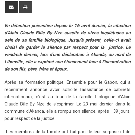
o
n
a
u
m
n
d
S
P
g
k
t
m
b
t
d
h
r
l
e
s
b
l
e
i
a
i
En détention préventive depuis le 16 avril dernier, la situation
e
d
a
l
r
r
t
r
n
d’Alain Claude Bilie By Nze suscite de vives inquiétudes au
+
I
p
e
e
e
t
sein de sa famille biologique. Jusqu’à présent, celle-ci avait
n
p
U
s
v
choisi de garder le silence par respect pour la justice. Le
p
t
i
vendredi dernier, lors d’une déclaration à Akanda, au nord de
o
a
Libreville, elle a exprimé son étonnement face à l’incarcération
n
E
de son fils, père, frère et époux.
m
a
Après sa formation politique, Ensemble pour le Gabon, qui a
i
récemment annoncé avoir sollicité l’assistance de cabinets
l
internationaux, c’est au tour de la famille biologique d’Alain
Claude Bilie By Nze de s’exprimer. Le 23 mai dernier, dans la
commune d’Akanda, elle a rompu son silence, après 39 jours,
pour respect de la justice.
Les membres de la famille ont fait part de leur surprise et de