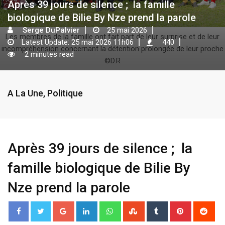
Après 39 jours de silence ; la famille
biologique de Bilie By Nze prend la parole
Serge DuPalvier
25 mai 2026
Les membres de la famille ont fait part de leur surprise et de leur
Latest Update: 25 mai 2026 11h06
440
incompréhension concernant la détention prolongée de leur proche
2 minutes read
©D.R
A La Une
,
Politique
Après 39 jours de silence ; la
famille biologique de Bilie By
Nze prend la parole
G
L
W
S
T
P
R
o
i
h
t
u
i
e