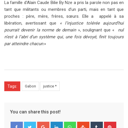
La famille d’Alain Caude Bilie By Nze a pris la parole non pas en
tant que militants ou membres d’un parti, mais en tant que
proches : père, mère, frères, sœurs. Elle a appelé à sa
libération, avertissant que
« l’injustice tolérée aujourd’hui
pourrait devenir la norme de demain
», soulignant que «
nul
n’est à l’abri d’un système qui, une fois dévoyé, finit toujours
par atteindre chacun
.»
Tags:
Gabon
justice *
You can share this post!
G
L
W
S
T
P