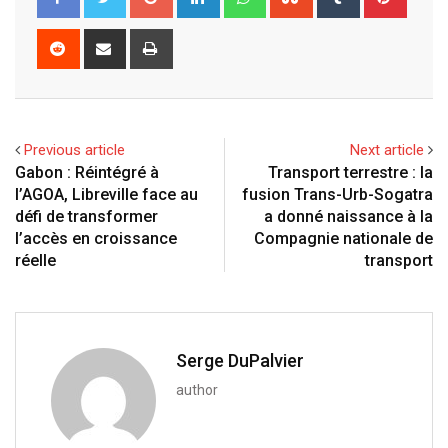
o
i
h
t
u
i
o
n
a
u
m
n
R
S
P
g
k
t
m
b
t
e
h
r
l
e
s
b
l
e
d
a
i
e
d
a
l
r
r
d
r
n
+
I
p
e
e
i
e
t
Previous article
Next article
n
p
U
s
t
v
Gabon : Réintégré à
Transport terrestre : la
p
t
i
l’AGOA, Libreville face au
fusion Trans-Urb-Sogatra
o
a
défi de transformer
a donné naissance à la
n
E
l’accès en croissance
Compagnie nationale de
m
réelle
transport
a
i
l
Serge DuPalvier
author