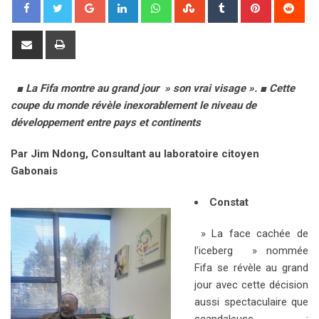
G
L
W
S
T
P
R
o
i
h
t
u
i
e
o
n
a
u
m
n
d
S
P
g
k
t
m
b
t
d
h
r
l
e
s
b
l
e
i
a
i
■
La Fifa montre au grand jour » son vrai visage ».
e
d
a
l
r
■
Cette
r
t
r
n
coupe du monde r
é
v
+
è
le inexorablement le niveau de
I
p
e
e
e
t
d
é
veloppement entre pays et continents
n
p
U
s
v
p
t
i
Par Jim Ndong, Consultant au laboratoire citoyen
o
a
Gabonais
n
E
m
Constat
a
i
» La face cachée de
l
l’iceberg » nommée
Fifa se révèle au grand
jour avec cette décision
aussi spectaculaire que
scandaleuse :