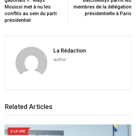
gabonais » : Mays
Batchiellilys parmi les
n
E
Mouissi met à nu les
membres de la délégation
m
conflits au sein du parti
présidentielle à Paris
a
présidentiel
i
l
La Rédaction
author
Related Articles
A LA UNE