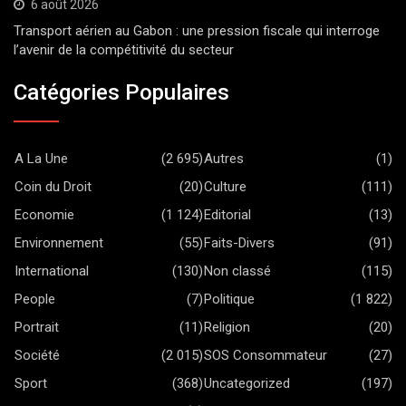
6 août 2026
Transport aérien au Gabon : une pression fiscale qui interroge
l’avenir de la compétitivité du secteur
Catégories Populaires
A La Une
(2 695)
Autres
(1)
Coin du Droit
(20)
Culture
(111)
Economie
(1 124)
Editorial
(13)
Environnement
(55)
Faits-Divers
(91)
International
(130)
Non classé
(115)
People
(7)
Politique
(1 822)
Portrait
(11)
Religion
(20)
Société
(2 015)
SOS Consommateur
(27)
Sport
(368)
Uncategorized
(197)