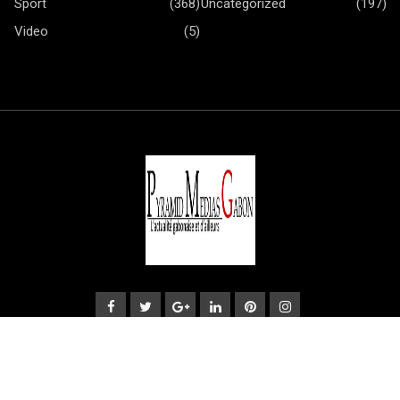
Sport
(368)
Uncategorized
(197)
Video
(5)
© Copyright Pyramid Medias Gabon. Designed and Developed
by
Neosys Technologie S.A.R.L