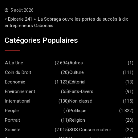
5 août 2026
« Epicerie 241 »: La Sobraga ouvre les portes du succès à dix
entrepreneurs Gabonais
Catégories Populaires
A La Une
(2 694)
Autres
(1)
Coin du Droit
(20)
Culture
(111)
Economie
(1 123)
Editorial
(13)
Environnement
(55)
Faits-Divers
(91)
International
(130)
Non classé
(115)
People
(7)
Politique
(1 822)
Portrait
(11)
Religion
(20)
Société
(2 015)
SOS Consommateur
(27)