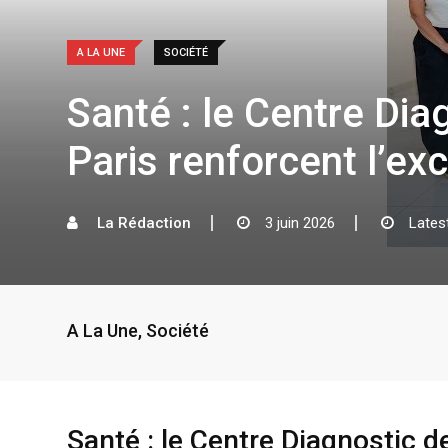
A LA UNE
SOCIÉTÉ
Santé : le Centre Diag
Paris renforcent l’e
La Rédaction
3 juin 2026
Lates
A La Une
,
Société
Santé : le Centre Diagnostic de