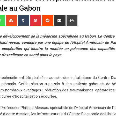
ale au Gabon
W
S
T
P
R
S
P
h
t
u
i
e
h
r
a
u
m
n
d
a
i
 le développement de la médecine spécialisée au Gabon. Le Centre
t
m
b
t
d
r
n
 haut niveau conduite par une équipe de l’Hôpital Américain de Par
s
b
l
e
i
e
t
 coopération qui illustre la montée en puissance des capacités
a
l
r
r
t
v
e d’excellence en santé dans le pays.
p
e
e
i
p
U
s
a
p
t
E
o
m
 technicité ont été réalisées au sein des installations du Centre Di
n
a
tes gabonais. Cette mission a permis à des patients gabonais de bé
i
eurs nombreux avantages : réduction des traumatismes opératoires,
l
 durée d’hospitalisation écourtée.
 Professeur Philippe Messas, spécialiste de l’Hôpital Américain de Pa
pé à cette mission, les infrastructures du Centre Diagnostic de Librevi