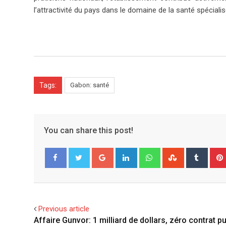
l’attractivité du pays dans le domaine de la santé spécialis
Tags:
Gabon: santé
You can share this post!
G
L
W
S
T
o
i
h
t
u
Facebook
Twitter
o
n
a
u
m
g
k
t
m
b
l
e
s
b
l
Previous article
e
d
a
l
r
Affaire Gunvor: 1 milliard de dollars, zéro contrat pu