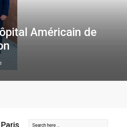
Hôpital Américain de
on
d
 Paris