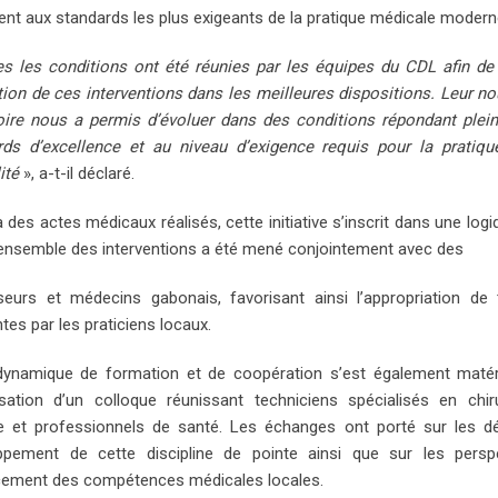
nt aux standards les plus exigeants de la pratique médicale modern
s les conditions ont été réunies par les équipes du CDL afin de 
tion de ces interventions dans les meilleures dispositions. Leur n
oire nous a permis d’évoluer dans des conditions répondant plei
rds d’excellence et au niveau d’exigence requis pour la pratiqu
ité
», a-t-il déclaré.
 des actes médicaux réalisés, cette initiative s’inscrit dans une log
L’ensemble des interventions a été mené conjointement avec des
seurs et médecins gabonais, favorisant ainsi l’appropriation de
tes par les praticiens locaux.
dynamique de formation et de coopération s’est également matéri
nisation d’un colloque réunissant techniciens spécialisés en chir
ve et professionnels de santé. Les échanges ont porté sur les dé
ppement de cette discipline de pointe ainsi que sur les persp
cement des compétences médicales locales.