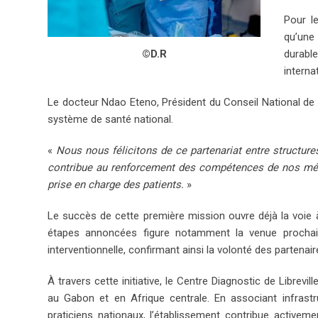
Pour l
qu’une 
durabl
©D.R
interna
Le docteur Ndao Eteno, Président du Conseil National de 
système de santé national.
«
Nous nous félicitons de ce partenariat entre structures 
contribue au renforcement des compétences de nos méde
prise en charge des patients.
»
Le succès de cette première mission ouvre déjà la voie à
étapes annoncées figure notamment la venue prochain
interventionnelle, confirmant ainsi la volonté des partenai
À travers cette initiative, le Centre Diagnostic de Libre
au Gabon et en Afrique centrale. En associant infras
praticiens nationaux, l’établissement contribue activem