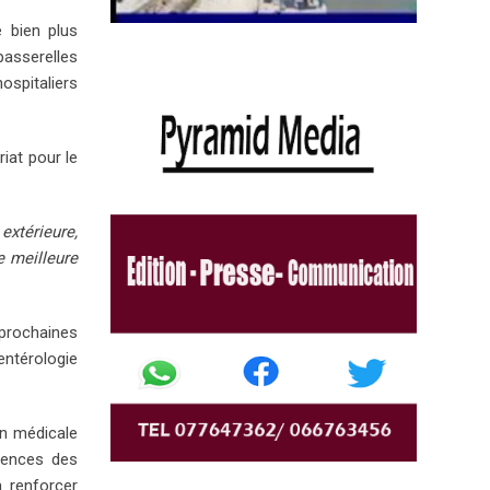
e bien plus
passerelles
ospitaliers
iat pour le
extérieure,
e meilleure
 prochaines
ntérologie
on médicale
tences des
à renforcer