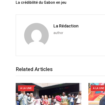
+
I
p
e
La crédibilité du Gabon en jeu
n
p
U
p
o
n
La Rédaction
author
Related Articles
A LA UNE
A LA UNE