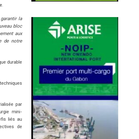
e.
garantir la
ouveau bloc
nement aux
e de notre
ique durable
 techniques
alisée par
urgie mini-
fis liés au
ectives de