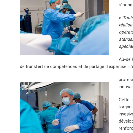
réponde
«
Toute
réalisa
opérat
standa
spécial
Au-delà
de transfert de compétences et de partage d’expertise. 
profes
innovan
Cette 
l’orga
invasi
dévelo
renfor