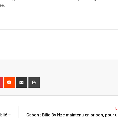
ée.
P
R
S
P
i
e
h
r
n
d
a
i
t
d
r
n
e
i
e
t
N
r
t
v
blié –
Gabon : Bilie By Nze maintenu en prison, pour u