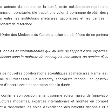
es acteurs du secteur de la santé, cette collaboration représent
mission ponctuelle. Elle traduit une volonté commune de bâtir des 
es entre les institutions médicales gabonaises et les centres h
tionaux de référence.
l’Ordre des Médecins du Gabon, a salué les bénéfices de ce partenar
locales et internationales qui, au-delà de l’apport d’une expertise 
cins dans la maîtrise de techniques innovantes, au service d’un
 de nouvelles collaborations scientifiques et médicales. Parmi les
e du Professeur Luc Karsenty, spécialiste reconnu en gastro-e
res d’inscrire cette coopération dans la durée.
ville confirme son positionnement comme acteur majeur de l’innovati
tructures modernes, expertise internationale et montée en compé
ent à rapprocher les soins d’excellence des patients gabonais et 