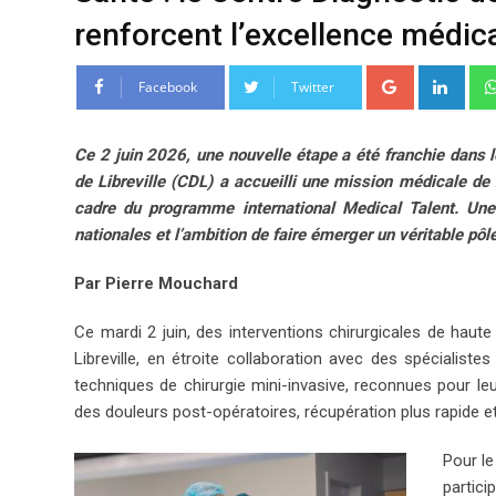
renforcent l’excellence médic
G
L
Facebook
Twitter
o
i
o
n
Ce 2 juin 2026, une nouvelle étape a été franchie dans
g
k
de Libreville (CDL) a accueilli une mission médicale de
l
e
cadre du programme international
Medical Talent
. Une
e
d
nationales et l’ambition de faire émerger un véritable pôl
+
I
n
Par Pierre Mouchard
Ce mardi 2 juin, des interventions chirurgicales de haute
Libreville, en étroite collaboration avec des spécialis
techniques de chirurgie mini-invasive, reconnues pour l
des douleurs post-opératoires, récupération plus rapide et
Pour le
partici