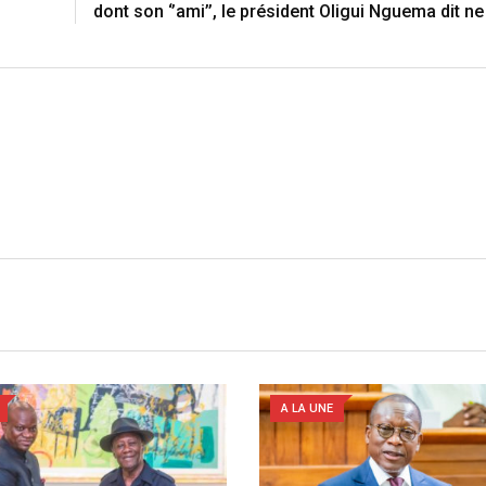
e
i
dont son ‘’ami’’, le président Oligui Nguema dit ne
s
a
t
E
m
a
i
l
A LA UNE