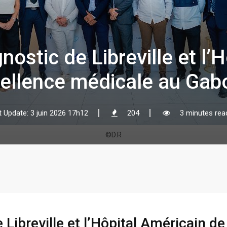
nostic de Libreville et l’
xcellence médicale au Gab
t Update: 3 juin 2026 17h12
204
3 minutes rea
©D.R
 Libreville et l’Hôpital Américain de