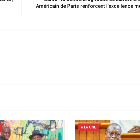
e
i
Américain de Paris renforcent l’excellence m
s
a
t
E
m
a
i
l
A LA UNE