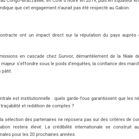
au Congo-Brazzaville, en Côte d’Ivoire en 2019, puis en Équateur e
indique que cet engagement n’aurait pas été respecté au Gabon.
t contracte ont un impact direct sur la réputation du pays auprès
émissions en cascade chez Gunvor, démantèlement de la filiale d
e majeur s’effondre sous le poids d’enquêtes, la confiance des marc
 pâtit.
ntrale est institutionnelle : quels garde-fous garantissent que les n
 traçabilité et reddition de comptes ?
 la sélection des partenaires ne reposera pas sur des critères de co
Gabon restera élevé. La crédibilité internationale se construit a
nales pour les 20 prochaines années.