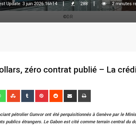
est Update: 3 juin 2026 16h14
288
2 minutes r
©D.R
ollars, zéro contrat publié – La crédi
W
S
T
P
R
S
P
h
t
u
i
e
h
r
a
u
m
n
d
a
i
ant pétrolier Gunvor ont été perquisitionnés à Genève par le Minis
t
m
b
t
d
r
n
ts publics étrangers. Le Gabon est cité comme terrain central du do
s
b
l
e
i
e
t
a
l
r
r
t
v