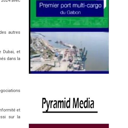
n 2024 avec
 des autres
e Dubaï, et
hés dans la
égociations
nformité et
ussi sur la