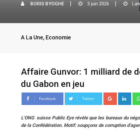
BORIS BYOGHE
3 juin 2026
Lat
A La Une
,
Economie
Affaire Gunvor: 1 milliard de d
du Gabon en jeu
G
L
Facebook
Twitter
o
i
o
n
L’ONG suisse Public Eye révèle que les bureaux du négoci
g
k
de la Confédération. Motif: soupçons de corruption d’agen
l
e
e
d