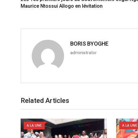
+
I
p
e
Maurice Ntossui Allogo en lévitation
n
p
U
p
o
n
BORIS BYOGHE
administrator
Related Articles
A LA UNE
A LA UNE