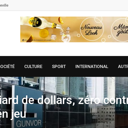
eville
SOCIÉTÉ
CULTURE
SPORT
INTERNATIONAL
AUT
iard de dollars, zéro cont
en jeu