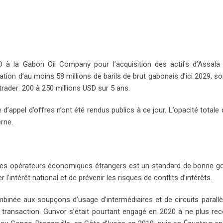
p
e
e
i
p
U
s
a
p
t
E
o
m
n
a
i
D à la Gabon Oil Company pour l’acquisition des actifs d’Assala
l
sation d’au moins 58 millions de barils de brut gabonais d’ici 2029, s
trader: 200 à 250 millions USD sur 5 ans.
’appel d’offres n’ont été rendus publics à ce jour. L’opacité totale 
rne.
 des opérateurs économiques étrangers est un standard de bonne 
r l’intérêt national et de prévenir les risques de conflits d’intérêts.
mbinée aux soupçons d’usage d’intermédiaires et de circuits parallè
 la transaction. Gunvor s’était pourtant engagé en 2020 à ne plus rec