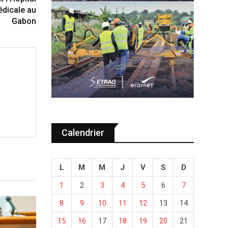
édicale au
Gabon
Calendrier
L
M
M
J
V
S
D
1
2
3
4
5
6
7
8
9
10
11
12
13
14
15
16
17
18
19
20
21