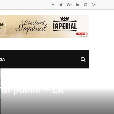
RES
rat publié – La