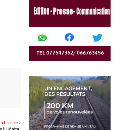
ext article
t l’Hôpital