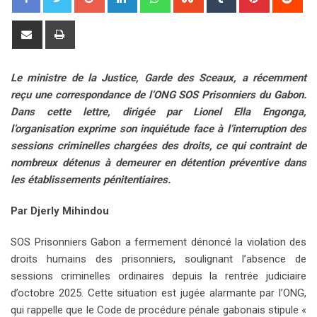
o
i
h
t
u
i
e
o
n
a
u
m
n
d
S
P
g
k
t
m
b
t
d
h
r
l
e
s
b
l
e
i
a
i
Le ministre de la Justice, Garde des Sceaux, a récemment
e
d
a
l
r
r
t
r
n
reçu une correspondance de l’ONG SOS Prisonniers du Gabon.
+
I
p
e
e
e
t
Dans cette lettre, dirigée par Lionel Ella Engonga,
n
p
U
s
v
l’organisation exprime son inquiétude face à l’interruption des
p
t
i
sessions criminelles chargées des droits, ce qui contraint de
o
a
nombreux détenus à demeurer en détention préventive dans
n
E
les établissements pénitentiaires.
m
a
Par Djerly Mihindou
i
l
SOS Prisonniers Gabon a fermement dénoncé la violation des
droits humains des prisonniers, soulignant l’absence de
sessions criminelles ordinaires depuis la rentrée judiciaire
d’octobre 2025. Cette situation est jugée alarmante par l’ONG,
qui rappelle que le Code de procédure pénale gabonais stipule «