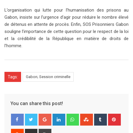
L’organisation qui lutte pour l’humanisation des prisons au
Gabon, insiste sur l’urgence d’agir pour réduire le nombre élevé
de détenus en attente de procès. Enfin, SOS Prisonniers Gabon
souligne l’importance de cette question pour le respect de la loi
et la crédibilité de la République en matière de droits de
l’homme.
Tags:
Gabon; Session criminelle
You can share this post!
G
L
W
S
T
P
o
i
h
t
u
i
o
n
a
u
m
n
R
S
P