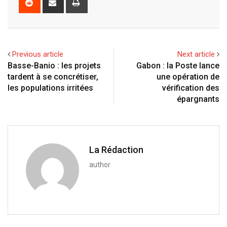
g
k
t
m
b
t
e
h
r
l
e
s
b
l
e
d
a
i
e
d
a
l
r
r
d
r
n
+
I
p
e
e
i
e
t
Previous article
Next article
n
p
U
s
t
v
Basse-Banio : les projets
Gabon : la Poste lance
p
t
i
tardent à se concrétiser,
une opération de
o
a
les populations irritées
vérification des
n
E
épargnants
m
a
i
l
La Rédaction
author