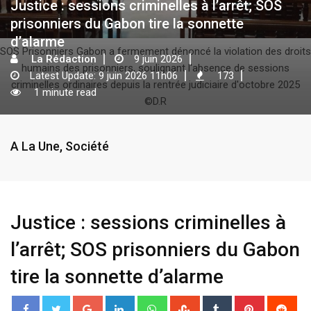
Justice : sessions criminelles à l’arrêt; SOS
prisonniers du Gabon tire la sonnette
d’alarme
SOS Prisonniers Gabon a fermement dénoncé la violation des droits
La Rédaction
9 juin 2026
humains des prisonniers, soulignant l'absence de sessions
Latest Update: 9 juin 2026 11h06
173
criminelles ordinaires depuis la rentrée judiciaire d'octobre 2025
1 minute read
©D.R
A La Une
,
Société
Justice : sessions criminelles à
l’arrêt; SOS prisonniers du Gabon
tire la sonnette d’alarme
G
L
W
S
T
P
R