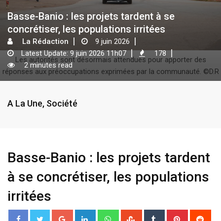
Basse-Banio : les projets tardent à se
concrétiser, les populations irritées
La Rédaction
9 juin 2026
Latest Update: 9 juin 2026 11h07
178
Les autorités sont désormais attendues pour apporter des
2 minutes read
réponses aux préoccupations exprimées par la communauté. ©D.R
A La Une
,
Société
Basse-Banio : les projets tardent
à se concrétiser, les populations
irritées
G
L
W
S
T
P
R