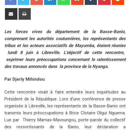
o
i
h
t
u
i
e
o
n
a
u
m
n
d
S
P
g
k
t
m
b
t
d
h
r
l
e
s
b
l
e
i
a
i
Les forces vives du département de la Basse-Banio,
e
d
a
l
r
r
t
r
n
comprenant les autorités coutumières, les représentants des
+
I
p
e
e
e
t
tribus et les acteurs associatifs de Mayumba, étaient réunies
n
p
U
s
v
lundi 8 juin à Libreville. L’objectif de cette rencontre,
p
t
i
exprimer leurs préoccupations concernant le ralentissement
o
a
des travaux annoncés dans la province de la Nyanga.
n
E
m
Par Djerly Mihindou
a
i
Cette rencontre visait à faire entendre leurs inquiétudes au
l
Président de la République. Lors d’une conférence de presse
organisée à Libreville, les représentants de la Basse-Banio ont
transmis leurs préoccupations à Brice Clotaire Oligui Nguema.
Lue par Thierry Mamas-Mavoungou, porte-parole du collectif
des ressortissants de la Banio, leur déclaration a