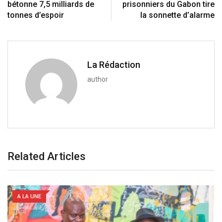
a
bétonne 7,5 milliards de
prisonniers du Gabon tire
n
E
tonnes d’espoir
la sonnette d’alarme
m
a
i
l
La Rédaction
author
Related Articles
A LA UNE