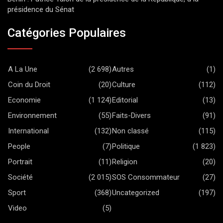
présidence du Sénat
Catégories Populaires
A La Une
(2 698)
Autres
(1)
Coin du Droit
(20)
Culture
(112)
Economie
(1 124)
Editorial
(13)
Environnement
(55)
Faits-Divers
(91)
International
(132)
Non classé
(115)
People
(7)
Politique
(1 823)
Portrait
(11)
Religion
(20)
Société
(2 015)
SOS Consommateur
(27)
Sport
(368)
Uncategorized
(197)
Video
(5)