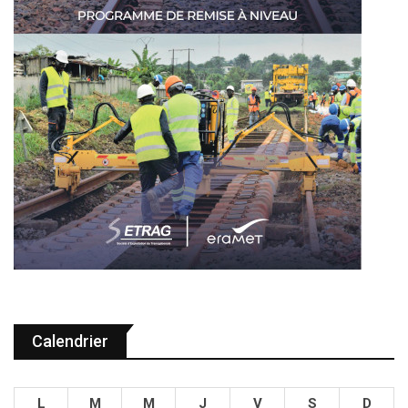
Calendrier
L
M
M
J
V
S
D