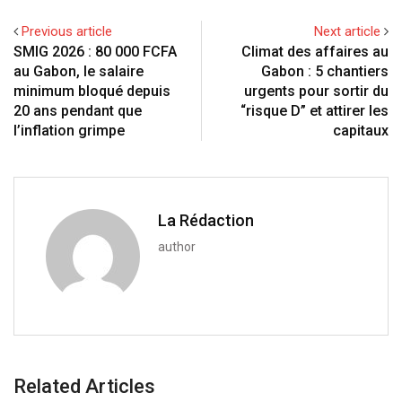
+
I
p
e
e
i
e
t
Previous article
Next article
n
p
U
s
t
v
SMIG 2026 : 80 000 FCFA
Climat des affaires au
p
t
i
au Gabon, le salaire
Gabon : 5 chantiers
o
a
minimum bloqué depuis
urgents pour sortir du
n
E
20 ans pendant que
“risque D” et attirer les
m
l’inflation grimpe
capitaux
a
i
l
La Rédaction
author
Related Articles