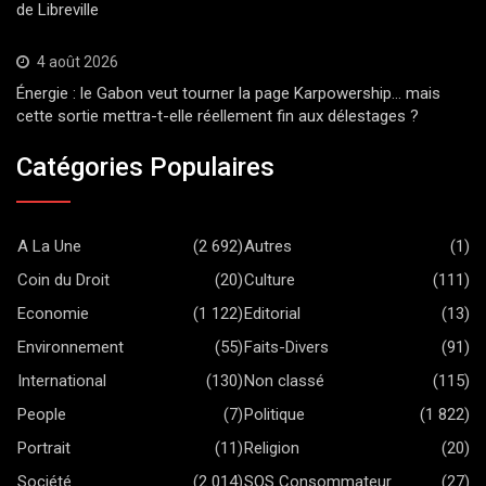
de Libreville
4 août 2026
Énergie : le Gabon veut tourner la page Karpowership… mais
cette sortie mettra-t-elle réellement fin aux délestages ?
Catégories Populaires
A La Une
(2 692)
Autres
(1)
Coin du Droit
(20)
Culture
(111)
Economie
(1 122)
Editorial
(13)
Environnement
(55)
Faits-Divers
(91)
International
(130)
Non classé
(115)
People
(7)
Politique
(1 822)
Portrait
(11)
Religion
(20)
Société
(2 014)
SOS Consommateur
(27)