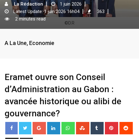
La Rédaction
1 juin 2026
Latest Update: 1 juin 2026 16h04
363
2 minutes read
©D.R
A La Une
,
Economie
Eramet ouvre son Conseil
d’Administration au Gabon :
avancée historique ou alibi de
gouvernance?
G
L
W
S
T
P
R
o
i
h
t
u
i
e