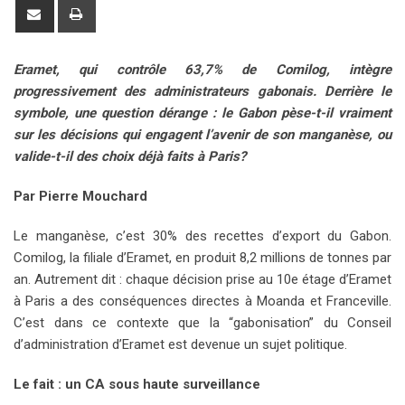
o
n
a
u
m
n
d
S
P
g
k
t
m
b
t
d
h
r
l
e
s
b
l
e
i
a
i
Eramet, qui contrôle 63,7% de Comilog, intègre
e
d
a
l
r
r
t
r
n
progressivement des administrateurs gabonais. Derrière le
+
I
p
e
e
e
t
symbole, une question dérange : le Gabon pèse-t-il vraiment
n
p
U
s
v
sur les décisions qui engagent l’avenir de son manganèse, ou
p
t
i
valide-t-il des choix déjà faits à Paris?
o
a
n
E
Par Pierre Mouchard
m
a
Le manganèse, c’est 30% des recettes d’export du Gabon.
i
Comilog, la filiale d’Eramet, en produit 8,2 millions de tonnes par
l
an. Autrement dit : chaque décision prise au 10e étage d’Eramet
à Paris a des conséquences directes à Moanda et Franceville.
C’est dans ce contexte que la “gabonisation” du Conseil
d’administration d’Eramet est devenue un sujet politique.
Le fait : un CA sous haute surveillance