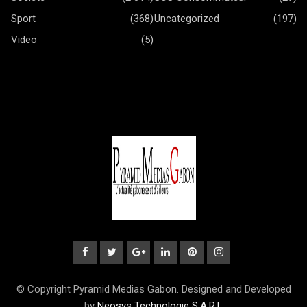
Sport
(368)
Uncategorized
(197)
Video
(5)
© Copyright Pyramid Medias Gabon. Designed and Developed
by
Neosys Technologie S.A.R.L