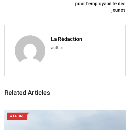
n
E
pour l’employabilité des
m
jeunes
a
i
l
La Rédaction
author
Related Articles
A LA UNE