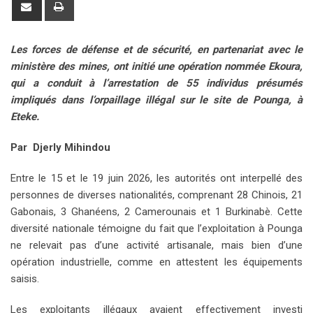
S
P
g
k
t
m
b
t
d
h
r
l
e
s
b
l
e
i
a
i
Les forces de défense et de sécurité, en partenariat avec le
e
d
a
l
r
r
t
r
n
ministère des mines, ont initié une opération nommée Ekoura,
+
I
p
e
e
e
t
qui a conduit à l’arrestation de 55 individus présumés
n
p
U
s
v
impliqués dans l’orpaillage illégal sur le site de Pounga, à
p
t
i
Eteke.
o
a
n
E
Par Djerly Mihindou
m
a
Entre le 15 et le 19 juin 2026, les autorités ont interpellé des
i
personnes de diverses nationalités, comprenant 28 Chinois, 21
l
Gabonais, 3 Ghanéens, 2 Camerounais et 1 Burkinabè. Cette
diversité nationale témoigne du fait que l’exploitation à Pounga
ne relevait pas d’une activité artisanale, mais bien d’une
opération industrielle, comme en attestent les équipements
saisis.
Les exploitants illégaux avaient effectivement investi