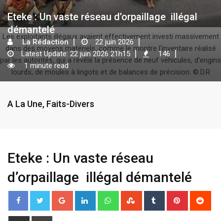
Eteke : Un vaste réseau d’orpaillage illégal
démantelé
Les exploitants illégaux avaient effectivement investi massivement
La Rédaction
22 juin 2026
dans des moyens matériels, comme le montre l'inventaire réalisé
Latest Update: 22 juin 2026 21h15
146
par les autorités, qui a révélé la présence de neuf véhicules, d'engins
1 minute read
lourds, de moules à lingots et de balances de précision. ©.D.R
A La Une
,
Faits-Divers
Eteke : Un vaste réseau
d’orpaillage illégal démantelé
G
L
W
S
T
P
R
o
i
h
t
u
i
e
o
n
a
u
m
n
d