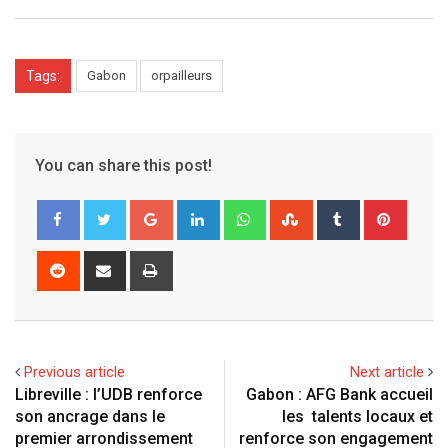
Tags:
Gabon
orpailleurs
You can share this post!
G
L
W
S
T
P
o
i
h
t
u
i
o
n
a
u
m
n
R
S
P
g
k
t
m
b
t
e
h
r
l
e
s
b
l
e
d
a
i
e
d
a
l
r
r
d
r
n
+
I
p
e
e
i
e
t
Previous article
Next article
n
p
U
s
t
v
Libreville : l’UDB renforce
Gabon : AFG Bank accueil
p
t
i
son ancrage dans le
les talents locaux et
o
a
premier arrondissement
renforce son engagement