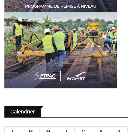
Calendrier
L
M
M
J
V
S
D