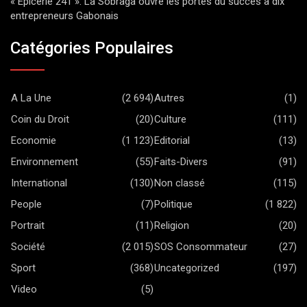
« Epicerie 241 »: La Sobraga ouvre les portes du succès à dix
entrepreneurs Gabonais
Catégories Populaires
A La Une
(2 694)
Autres
(1)
Coin du Droit
(20)
Culture
(111)
Economie
(1 123)
Editorial
(13)
Environnement
(55)
Faits-Divers
(91)
International
(130)
Non classé
(115)
People
(7)
Politique
(1 822)
Portrait
(11)
Religion
(20)
Société
(2 015)
SOS Consommateur
(27)
Sport
(368)
Uncategorized
(197)
Video
(5)