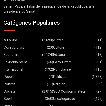
Bénin : Patrice Talon de la présidence de la République, à la
présidence du Sénat
Catégories Populaires
A La Une
(2 698)
Autres
(1)
Coin du Droit
(20)
Culture
(112)
Economie
(1 124)
Editorial
(13)
Environnement
(55)
Faits-Divers
(91)
International
(132)
Non classé
(115)
People
(7)
Politique
(1 823)
Portrait
(11)
Religion
(20)
Société
(2 015)
SOS Consommateur
(27)
Sport
(368)
Uncategorized
(197)
Video
(5)