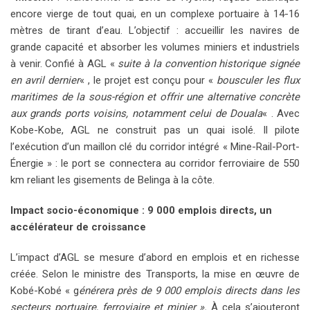
encore vierge de tout quai, en un complexe portuaire à 14-16
mètres de tirant d’eau. L’objectif : accueillir les navires de
grande capacité et absorber les volumes miniers et industriels
à venir. Confié à AGL «
suite à la convention historique signée
en avril dernier
« , le projet est conçu pour «
bousculer les flux
maritimes de la sous-région et offrir une alternative concrète
aux grands ports voisins, notamment celui de Douala
« . Avec
Kobe-Kobe, AGL ne construit pas un quai isolé. Il pilote
l’exécution d’un maillon clé du corridor intégré « Mine-Rail-Port-
Énergie » : le port se connectera au corridor ferroviaire de 550
km reliant les gisements de Belinga à la côte.
Impact socio-économique : 9 000 emplois directs, un
accélérateur de croissance
L’impact d’AGL se mesure d’abord en emplois et en richesse
créée. Selon le ministre des Transports, la mise en œuvre de
Kobé-Kobé « g
énérera près de 9 000 emplois directs dans les
secteurs portuaire, ferroviaire et minier ».
À cela s’ajouteront