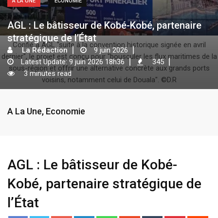
A LA UNE
ECONOMIE
AGL : Le bâtisseur de Kobé-Kobé, partenaire
stratégique de l’État
Confié à AGL "suite à la convention historique signée en avril
La Rédaction
9 juin 2026
dernier", le projet est conçu pour "bousculer les flux maritimes de la
Latest Update: 9 juin 2026 18h36
345
sous-région et offrir une alternative concrète aux grands ports
3 minutes read
voisins, notamment celui de Douala". ©D.R
A La Une
,
Economie
AGL : Le bâtisseur de Kobé-
Kobé, partenaire stratégique de
l’État