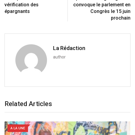
o
a
vérification des
convoque le parlement en
n
E
épargnants
Congrès le 15 juin
m
prochain
a
i
l
La Rédaction
author
Related Articles
A LA UNE