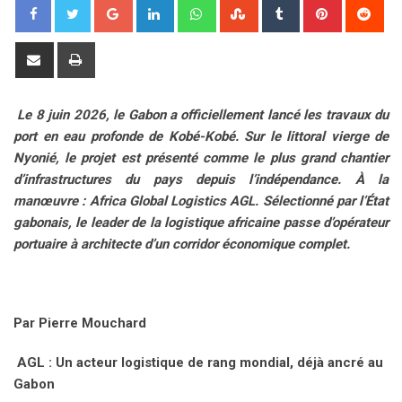
G
L
W
S
T
P
R
o
i
h
t
u
i
e
o
n
a
u
m
n
d
S
P
g
k
t
m
b
t
d
h
r
l
e
s
b
l
e
i
a
i
Le 8 juin 2026, le Gabon a officiellement lancé les travaux du
e
d
a
l
r
r
t
r
n
port en eau profonde de Kobé-Kobé. Sur le littoral vierge de
+
I
p
e
e
e
t
Nyonié, le projet est présenté comme le plus grand chantier
n
p
U
s
v
d’infrastructures du pays depuis l’indépendance. À la
p
t
i
manœuvre : Africa Global Logistics AGL. Sélectionné par l’État
o
a
gabonais, le leader de la logistique africaine passe d’opérateur
n
E
portuaire à architecte d’un corridor économique complet.
m
a
i
l
Par Pierre Mouchard
AGL : Un acteur logistique de rang mondial, déjà ancré au
Gabon