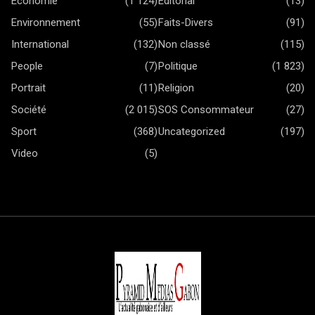
Economie
(1 124)
Editorial
(13)
Environnement
(55)
Faits-Divers
(91)
International
(132)
Non classé
(115)
People
(7)
Politique
(1 823)
Portrait
(11)
Religion
(20)
Société
(2 015)
SOS Consommateur
(27)
Sport
(368)
Uncategorized
(197)
Video
(5)