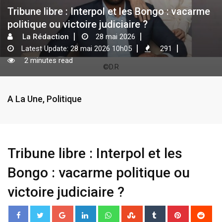
Tribune libre : Interpol et les Bongo : vacarme
politique ou victoire judiciaire ?
La Rédaction
28 mai 2026
Latest Update: 28 mai 2026 10h05
291
2 minutes read
©D.R
A La Une
,
Politique
Tribune libre : Interpol et les
Bongo : vacarme politique ou
victoire judiciaire ?
G
L
W
S
T
P
R