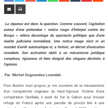
o
i
h
t
u
i
e
o
n
a
u
m
n
d
S
P
g
k
t
m
b
t
d
h
r
l
e
s
b
l
e
i
a
i
La réponse est dans la question. Comme souvent, l’agitation
e
d
a
l
r
r
t
r
n
autour d’une prétendue « notice rouge d’Interpol contre les
+
I
p
e
e
e
t
Bongo » relève davantage du spectacle politique que d’une
n
p
U
s
v
réalité judiciaire immédiate. Une notice rouge n’est ni un
p
t
i
mandat d’arrêt automatique ni, a fortiori, un décret d’exécution
o
a
mondiale. Son activation obéit à un mécanisme juridique
n
E
complexe, rigoureux et bien éloigné des slogans destinés à
m
l’opinion.
a
i
Par
Michel Ongoundou Loundah.
l
Pour illustrer mon propos, je me souviens de la mésaventure
d’un compatriote originaire du Haut-Ogooué. Victime d’une
conspiration familiale, il avait dû fuir le Gabon pour trouver
refuge en France après une parodie de procès liée à une