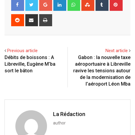
G
L
W
S
T
P
o
i
h
t
u
i
o
n
a
u
m
n
R
S
P
g
k
t
m
b
t
e
h
r
l
e
s
b
l
e
d
a
i
e
d
a
l
r
r
d
r
n
+
I
p
e
e
i
e
t
Previous article
Next article
n
p
U
s
t
v
Débits de boissons : A
Gabon : la nouvelle taxe
p
t
i
Libreville, Eugène M’ba
aéroportuaire à Libreville
o
a
sort le bâton
ravive les tensions autour
n
E
de la modernisation de
m
l’aéroport Léon Mba
a
i
l
La Rédaction
author