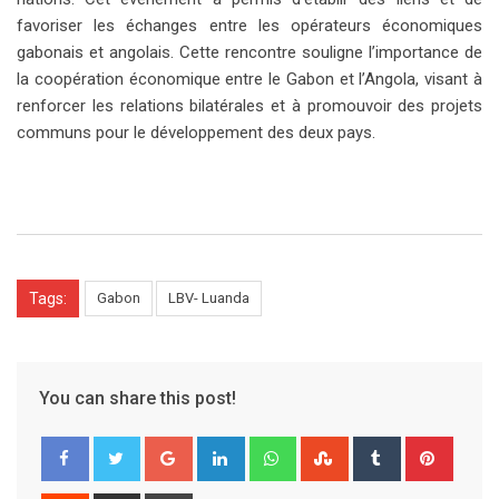
favoriser les échanges entre les opérateurs économiques
gabonais et angolais. Cette rencontre souligne l’importance de
la coopération économique entre le Gabon et l’Angola, visant à
renforcer les relations bilatérales et à promouvoir des projets
communs pour le développement des deux pays.
Tags:
Gabon
LBV- Luanda
You can share this post!
G
L
W
S
T
P
o
i
h
t
u
i