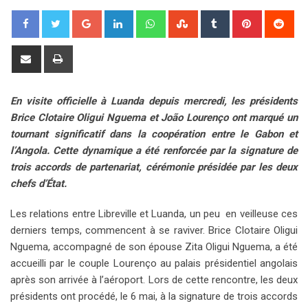
G
L
W
S
T
P
R
o
i
h
t
u
i
e
o
n
a
u
m
n
d
S
P
g
k
t
m
b
t
d
h
r
l
e
s
b
l
e
i
a
i
En visite officielle à Luanda depuis mercredi, les présidents
e
d
a
l
r
r
t
r
n
Brice Clotaire Oligui Nguema et João Lourenço ont marqué un
+
I
p
e
e
e
t
tournant significatif dans la coopération entre le Gabon et
n
p
U
s
v
l’Angola. Cette dynamique a été renforcée par la signature de
p
t
i
trois accords de partenariat, cérémonie présidée par les deux
o
a
chefs d’État.
n
E
m
Les relations entre Libreville et Luanda, un peu en veilleuse ces
a
derniers temps, commencent à se raviver. Brice Clotaire Oligui
i
Nguema, accompagné de son épouse Zita Oligui Nguema, a été
l
accueilli par le couple Lourenço au palais présidentiel angolais
après son arrivée à l’aéroport. Lors de cette rencontre, les deux
présidents ont procédé, le 6 mai, à la signature de trois accords