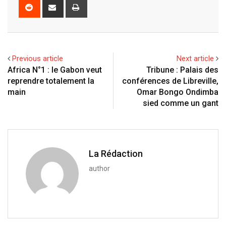
o
n
a
u
m
n
R
S
P
g
k
t
m
b
t
e
h
r
l
e
s
b
l
e
d
a
i
e
d
a
l
r
r
d
r
n
+
I
p
e
e
i
e
t
Previous article
Next article
n
p
U
s
t
v
Africa N°1 : le Gabon veut
Tribune : Palais des
p
t
i
reprendre totalement la
conférences de Libreville,
o
a
main
Omar Bongo Ondimba
n
E
sied comme un gant
m
a
i
l
La Rédaction
author