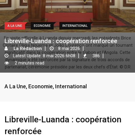
A LA UNE
ECONOMIE
INTERNATIONAL
En visite officielle à Luanda depuis mercredi, les présidents Brice
Libreville-Luanda : coopération renforcée
Clotaire Oligui Nguema et João Lourenço ont marqué un tournant
La Rédaction
8 mai 2026
significatif dans la coopération entre le Gabon et l'Angola. Cette
Latest Update: 8 mai 2026 6h08
386
dynamique a été renforcée par la signature de trois accords de
2 minutes read
partenariat, cérémonie présidée par les deux chefs d'État. © D.R
A La Une
,
Economie
,
International
Libreville-Luanda : coopération
renforcée