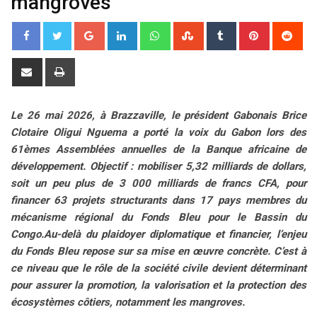
mangroves
G
L
W
S
T
P
R
o
i
h
t
u
i
e
o
n
a
u
m
n
d
S
P
g
k
t
m
b
t
d
h
r
l
e
s
b
l
e
i
a
i
Le 26 mai 2026, à Brazzaville, le président Gabonais Brice
e
d
a
l
r
r
t
r
n
Clotaire Oligui Nguema a porté la voix du Gabon lors des
+
I
p
e
e
e
t
61èmes Assemblées annuelles de la Banque africaine de
n
p
U
s
v
développement. Objectif : mobiliser 5,32 milliards de dollars,
p
t
i
soit un peu plus de 3 000 milliards de francs CFA, pour
o
a
financer 63 projets structurants dans 17 pays membres du
n
E
mécanisme régional du Fonds Bleu pour le Bassin du
m
Congo.Au-delà du plaidoyer diplomatique et financier, l’enjeu
a
du Fonds Bleu repose sur sa mise en œuvre concrète. C’est à
i
ce niveau que le rôle de la société civile devient déterminant
l
pour assurer la promotion, la valorisation et la protection des
écosystèmes côtiers, notamment les mangroves.