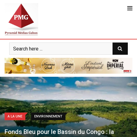
S
k
i
p
t
o
c
o
n
t
e
n
t
A LA UNE
ENVIRONNEMENT
Fonds Bleu pour le Bassin du Congo : la