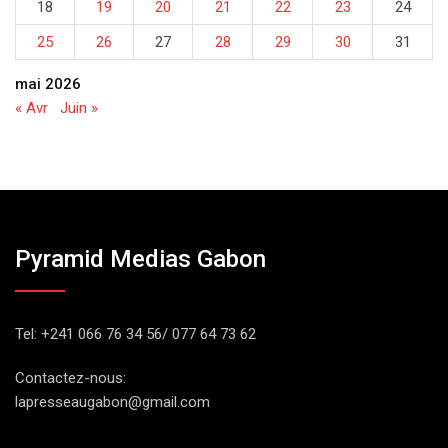
18
19
20
21
22
23
24
25
26
27
28
29
30
31
mai 2026
« Avr
Juin »
Pyramid Medias Gabon
Tel: +241 066 76 34 56/ 077 64 73 62
Contactez-nous:
lapresseaugabon@gmail.com