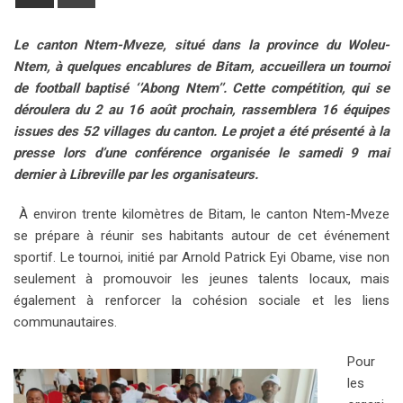
g
k
t
m
b
t
d
h
r
l
e
s
b
l
e
i
a
i
Le canton Ntem-Mveze, situé dans la province du Woleu-
e
d
a
l
r
r
t
r
n
Ntem, à quelques encablures de Bitam, accueillera un tournoi
+
I
p
e
e
e
t
de football baptisé ‘’Abong Ntem’’. Cette compétition, qui se
n
p
U
s
v
déroulera du 2 au 16 août prochain, rassemblera 16 équipes
p
t
i
issues des 52 villages du canton. Le projet a été présenté à la
o
a
presse lors d’une conférence organisée le samedi 9 mai
n
E
dernier à Libreville par les organisateurs.
m
a
À environ trente kilomètres de Bitam, le canton Ntem-Mveze
i
se prépare à réunir ses habitants autour de cet événement
l
sportif. Le tournoi, initié par Arnold Patrick Eyi Obame, vise non
seulement à promouvoir les jeunes talents locaux, mais
également à renforcer la cohésion sociale et les liens
communautaires.
Pour
les