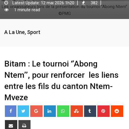
Latest Update: 12 mai 2026 1h20
382
Les organisateurs lors de la présentation du tournoi ‘’Abong Ntem’’
1 minute read
©PMG
A La Une
,
Sport
Bitam : Le tournoi ‘’Abong
Ntem’’, pour renforcer les liens
entre les fils du canton Ntem-
Mveze
G
L
W
S
T
P
R
o
i
h
t
u
i
e
o
n
a
u
m
n
d
S
P