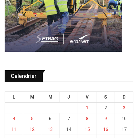
Calendrier
L
M
M
J
V
S
D
1
2
3
4
5
6
7
8
9
10
11
12
13
14
15
16
17