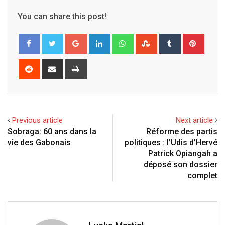
You can share this post!
G
L
W
S
T
P
o
i
h
t
u
i
o
n
a
u
m
n
R
S
P
g
k
t
m
b
t
e
h
r
l
e
s
b
l
e
d
a
i
e
d
a
l
r
r
d
r
n
+
I
p
e
e
i
e
t
Previous article
Next article
n
p
U
s
t
v
Sobraga: 60 ans dans la
Réforme des partis
p
t
i
vie des Gabonais
politiques : l’Udis d’Hervé
o
a
Patrick Opiangah a
n
E
déposé son dossier
m
complet
a
i
l