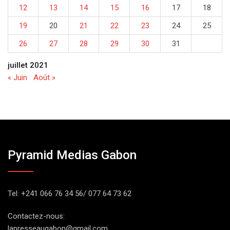
12
13
14
15
16
17
18
19
20
21
22
23
24
25
26
27
28
29
30
31
juillet 2021
« Juin
Août »
Pyramid Medias Gabon
Tel: +241 066 76 34 56/ 077 64 73 62
Contactez-nous:
lapresseaugabon@gmail.com