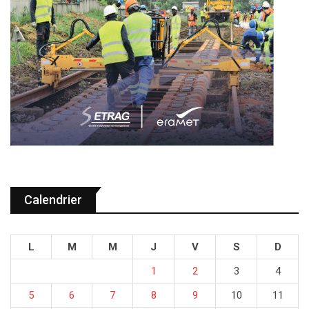
Calendrier
L
M
M
J
V
S
D
1
2
3
4
5
6
7
8
9
10
11