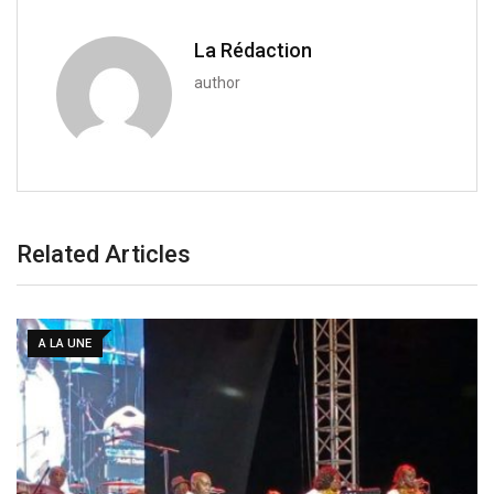
i
l
La Rédaction
author
Related Articles
A LA UNE