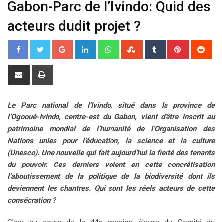
Gabon-Parc de l’Ivindo: Quid des
acteurs dudit projet ?
G
L
W
S
T
P
R
o
i
h
t
u
i
e
o
n
a
u
m
n
d
S
P
g
k
t
m
b
t
d
h
r
l
e
s
b
l
e
i
a
i
Le Parc national de l’Ivindo, situé dans la province de
e
d
a
l
r
r
t
r
n
l’Ogooué-Ivindo, centre-est du Gabon, vient d’être inscrit au
+
I
p
e
e
e
t
patrimoine mondial de l’humanité de l’Organisation des
n
p
U
s
v
Nations unies pour l’éducation, la science et la culture
p
t
i
(Unesco). Une nouvelle qui fait aujourd’hui la fierté des tenants
o
a
du pouvoir. Ces derniers voient en cette concrétisation
n
E
l’aboutissement de la politique de la biodiversité dont ils
m
deviennent les chantres. Qui sont les réels acteurs de cette
a
consécration ?
i
l