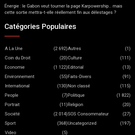
Énergie : le Gabon veut tourner la page Karpowership… mais
cette sortie mettra-t-elle réellement fin aux délestages ?
Catégories Populaires
A La Une
(2 692)
Autres
(1)
Coin du Droit
(20)
Culture
(111)
Economie
(1 122)
Editorial
(13)
Environnement
(55)
Faits-Divers
(91)
International
(130)
Non classé
(115)
People
(7)
Politique
(1 822)
Portrait
(11)
Religion
(20)
Société
(2 014)
SOS Consommateur
(27)
Sport
(368)
Uncategorized
(197)
Video
(5)