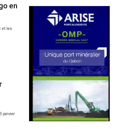
go en
 et les
r
 janvier