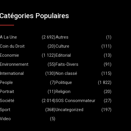
Catégories Populaires
A La Une
(2 692)
Autres
(1)
Coin du Droit
(20)
Culture
(111)
Economie
(1 122)
Editorial
(13)
Environnement
(55)
Faits-Divers
(91)
International
(130)
Non classé
(115)
People
(7)
Politique
(1 822)
Portrait
(11)
Religion
(20)
Société
(2 014)
SOS Consommateur
(27)
Sport
(368)
Uncategorized
(197)
Video
(5)