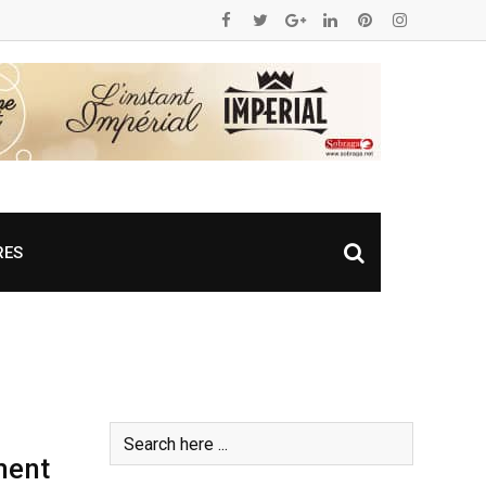
RES
ment