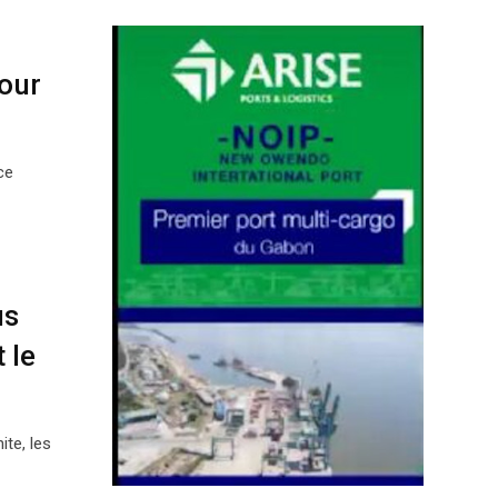
our
ce
us
 le
te, les